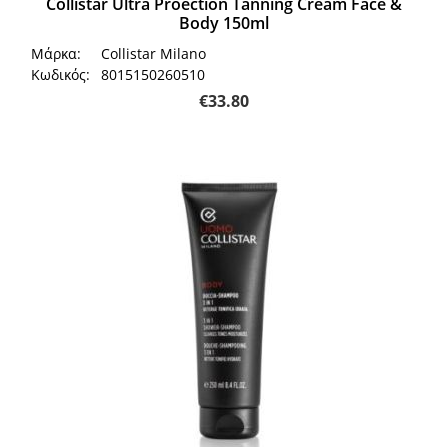
Collistar Ultra Proection Tanning Cream Face &
Body 150ml
Μάρκα:
Collistar Milano
Κωδικός:
8015150260510
€
33.80