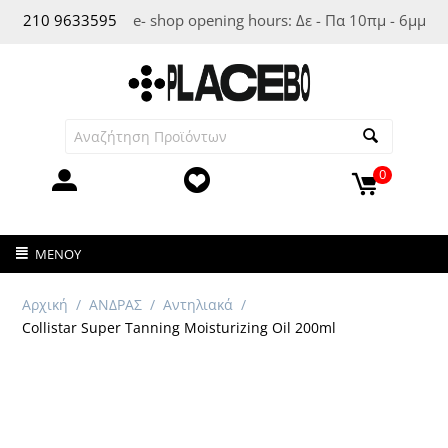
210 963
3595
e- shop opening hours: Δε - Πα 10πμ - 6μμ
0
ΜΕΝΟΎ
Αρχική
/
ΑΝΔΡΑΣ
/
Αντηλιακά
/
Collistar Super Tanning Moisturizing Oil 200ml