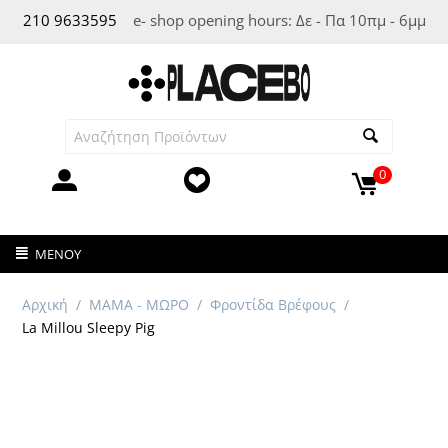
210 963
3595
e- shop opening hours: Δε - Πα 10πμ - 6μμ
0
ΜΕΝΟΎ
Αρχική
/
ΜΑΜΑ - ΜΩΡΟ
/
Φροντίδα Βρέφους
/
La Millou Sleepy Pig