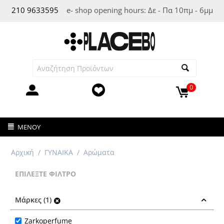
210 963
3595
e- shop opening hours: Δε - Πα 10πμ - 6μμ
0
ΜΕΝΟΎ
Αρχική
/
ΓΥΝΑΙΚΑ
/
Αρώματα
ΕΠΙΛΈΞΤΕ ΦΊΛΤΡΟ
Μάρκες (1)
Zarkoperfume